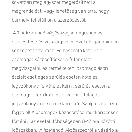
követően még egyszer megerősítheti a
megrendelést, vagy lehetőség van arra, hogy
bármely fél elálljon a szerződéstől.
4.7. A fizetendő végösszeg a megrendelés
összesítése és visszaigazoló levél alapján minden
költséget tartalmaz. Felhasználó köteles a
csomagot kézbesítéskor a futár előtt
megvizsgálni, és termékeken, csomagoláson
észlelt esetleges sérülés esetén köteles
jegyzőkönyv felvételét kérni, sérülés esetén a
csomagot nem köteles átvenni. Utólagos,
jegyzőkönyv nélküli reklamációt Szolgáltató nem
fogad el! A csomagok kézbesítése munkanapokon
történik, az esetek többségében 8-17 óra közötti
időszakban. A fizetendő végösszegről a vásárló a