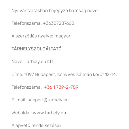
Nyilvántartásban bejegyző hatóság neve:
Telefonszáma: +36307287660
A szerződés nyelve: magyar
TÁRHELYSZOLGÁLTATÓ
Neve: Tárhely.eu Kft.
Címe: 1097 Budapest, Könyves Kálmán körút 12-14.
Telefonszáma:
+36 1 789-2-789
E-mail: support@tarhely.eu
Weboldal: www.tarhely.eu
Alapvető rendelkezések