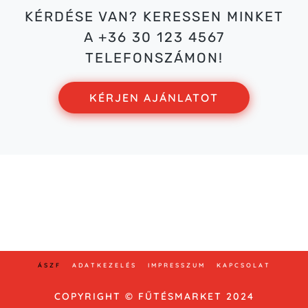
KÉRDÉSE VAN? KERESSEN MINKET
A +36 30 123 4567
TELEFONSZÁMON!
KÉRJEN AJÁNLATOT
Bemutatóterem: 2800 Tatabánya Tavaszmező utca
2.
E-mail: info@vizespadlofutes.hu
Telefon: +36 30 123 45 67
ÁSZF
ADATKEZELÉS
IMPRESSZUM
KAPCSOLAT
COPYRIGHT © FŰTÉSMARKET 2024