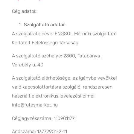
Cég adatok
Szolgáltató adatai:
A szolgáltató neve: ENGSOL Mérnöki szolgáltató
Korlátolt Felelősségű Társaság
A szolgáltató széhelye: 2800, Tatabánya ,
Verebély u. 40
A szolgáltató elérhetősége, az igénybe vevőkkel
való kapcsolattartásra szolgáló, rendszeresen
használt elektronikus levelezési címe:
info@futesmarket.hu
Cégjegyzékszáma: 1109011771
Adószáma: 13772901-2-11