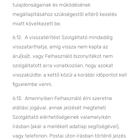
tulajdonságainak és működésének
megállapításához szükségestől eltérő kezelés
miatt következett be.
6.12. A visszatérítést Szolgáltató mindaddig
visszatarthatja, amíg vissza nem kapta az
áru(ka)t, vagy Felhasználó bizonyítékot nem
szolgáltatott arra vonatkozóan, hogy azokat
visszaküldte: a kettő közül a korábbi időpontot kell
figyelembe venni.
6.13. Amennyiben Felhasználó élni szeretne
elállási jogával, annak jelzését megteheti
Szolgáltató elérhetőségeinek valamelyikén
írásban (akár a mellékelt adatlap segítségével),
vagy telefonon. Postai úton írásban történő jelzés