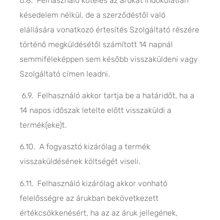
6.8. Felhasználó köteles az árukat indokolatlan
késedelem nélkül, de a szerződéstől való
elállására vonatkozó értesítés Szolgáltató részére
történő megküldésétől számított 14 napnál
semmiféleképpen sem később visszaküldeni vagy
Szolgáltató címen leadni.
6.9. Felhasználó akkor tartja be a határidőt, ha a
14 napos időszak letelte előtt visszaküldi a
termék(eke)t.
6.10. A fogyasztó kizárólag a termék
visszaküldésének költségét viseli.
6.11. Felhasználó kizárólag akkor vonható
felelősségre az árukban bekövetkezett
értékcsökkenésért, ha az az áruk jellegének,