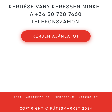
KÉRDÉSE VAN? KERESSEN MINKET
A +36 30 728 7660
TELEFONSZÁMON!
KÉRJEN AJÁNLATOT
Bemutatóterem: 2800 Tatabánya Tavaszmező utca
2.
E-mail: info@vizespadlofutes.hu
Telefon: +36 30 123 45 67
ÁSZF
ADATKEZELÉS
IMPRESSZUM
KAPCSOLAT
COPYRIGHT © FŰTÉSMARKET 2024