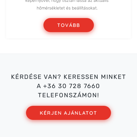
képernyővel, hogy tisztán lássa az aktuális
hőmérsékletet és beállításokat.
TOVÁBB
KÉRDÉSE VAN? KERESSEN MINKET
A +36 30 728 7660
TELEFONSZÁMON!
KÉRJEN AJÁNLATOT