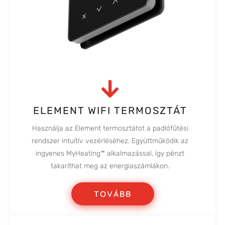
ELEMENT WIFI TERMOSZTÁT
Használja az Element termosztátot a padlófűtési
rendszer intuitív vezérléséhez. Együttműködik az
ingyenes MyHeating™ alkalmazással, így pénzt
takaríthat meg az energiaszámlákon.
TOVÁBB