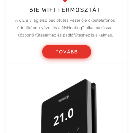
6IE WIFI TERMOSZTÁT
A 6iE a világ első padlófűtés vezérlője okostelefonos
érintőképernyővel és a MyHeating™ alkalmazással.
Központi fűtésekhez és padlófűtéshez is alkalmas.
TOVÁBB