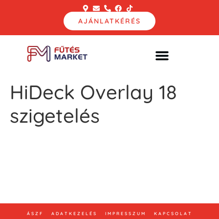
AJÁNLATKÉRÉS
HiDeck Overlay 18
szigetelés
Bemutatóterem: 2800 Tatabánya Tavaszmező utca
2.
E-mail: info@vizespadlofutes.hu
Telefon: +36 30 123 45 67
ÁSZF
ADATKEZELÉS
IMPRESSZUM
KAPCSOLAT