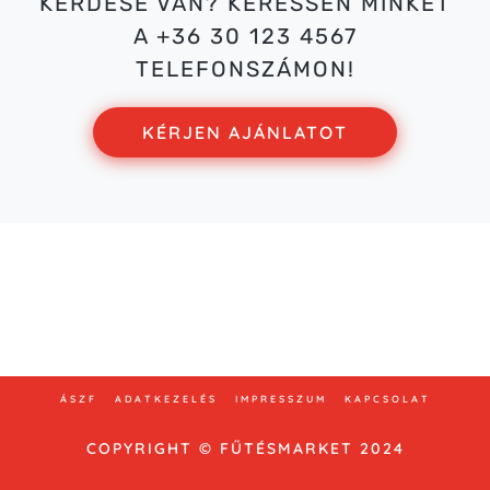
KÉRDÉSE VAN? KERESSEN MINKET
A +36 30 123 4567
TELEFONSZÁMON!
KÉRJEN AJÁNLATOT
Bemutatóterem: 2800 Tatabánya Tavaszmező utca
2.
E-mail: info@vizespadlofutes.hu
Telefon: +36 30 123 45 67
ÁSZF
ADATKEZELÉS
IMPRESSZUM
KAPCSOLAT
COPYRIGHT © FŰTÉSMARKET 2024