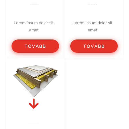
VLO ULTRA-12
VLO NEXXA-12
Lorem ipsum dolor sit
Lorem ipsum dolor sit
amet
amet
TOVÁBB
TOVÁBB
VLO ECONNA-12